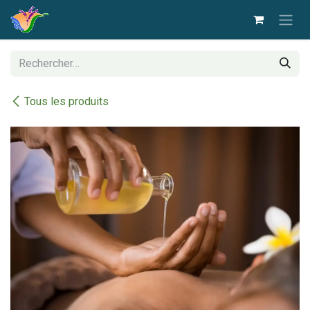
Se rendre au contenu
Tous les produits