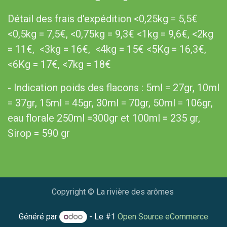
Détail des frais d'expédition <0,25kg = 5,5€
<0,5kg = 7,5€, <0,75kg = 9,3€ <1kg = 9,6€, <2kg
= 11€, <3kg = 16€, <4kg = 15€ <5Kg = 16,3€,
<6Kg = 17€, <7kg = 18€
- Indication poids des flacons : 5ml = 27gr, 10ml
= 37gr, 15ml = 45gr, 30ml = 70gr, 50ml = 106gr,
eau florale 250ml =300gr et 100ml = 235 gr,
Sirop = 590 gr​
Copyright © La rivière des arômes
Généré par
- Le #1
Open Source eCommerce