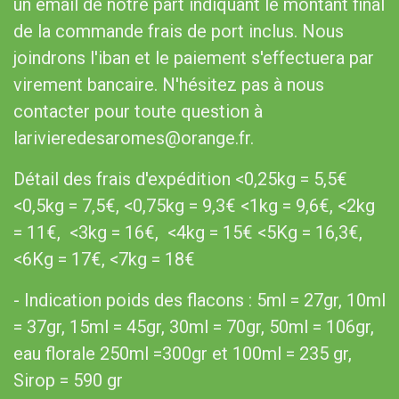
un email de notre part indiquant le montant final
de la commande frais de port inclus. Nous
joindrons l'iban et le paiement s'effectuera par
virement bancaire. N'hésitez pas à nous
contacter pour toute question à
larivieredesaromes@orange.fr.
Détail des frais d'expédition <0,25kg = 5,5€
<0,5kg = 7,5€, <0,75kg = 9,3€ <1kg = 9,6€, <2kg
= 11€, <3kg = 16€, <4kg = 15€ <5Kg = 16,3€,
<6Kg = 17€, <7kg = 18€
- Indication poids des flacons : 5ml = 27gr, 10ml
= 37gr, 15ml = 45gr, 30ml = 70gr, 50ml = 106gr,
eau florale 250ml =300gr et 100ml = 235 gr,
Sirop = 590 gr​